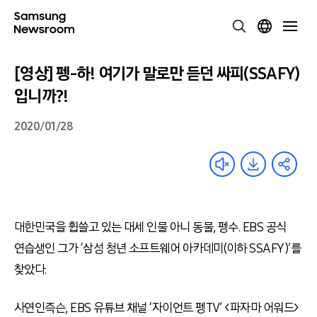
[영상] 펭-하! 여기가 말로만 듣던 싸피(SSAFY)
입니까?!
2020/01/28
대한민국을 휩쓸고 있는 대세 인물 아니 동물, 펭수. EBS 공식
연습생인 그가 ‘삼성 청년 소프트웨어 아카데미(이하 SSAFY)’를
찾았다.
사연인즉슨, EBS 유튜브 채널 ‘자이언트 펭TV’ <파자마 어워드>