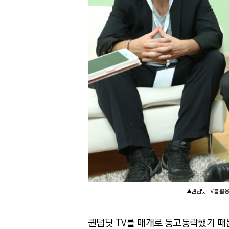
▲퀀텀닷 TV를 활용
퀀텀닷 TV를 매개로 동고동락했기 때