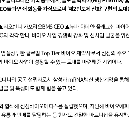
오클러스터인 미국 동부에서, 글로벌 빅파마(Big Pharma) 
EO들과 연쇄 회동을 가짐으로써 ‘제2반도체 신화’ 구현의 토대
▲지오반니 카포리오
BMS CEO
▲누바 아페얀 플래그십 파이
O
와 각각 만나
,
바이오 사업 경쟁력 강화 및 신사업 발굴을 위
 명실상부한 글로벌
Top Tier
바이오 제약사로서 삼성의 주요 
의 바이오 사업이 성장할 수 있는 토대를 마련해준 기업이다.
모더나의 공동 설립자로서 삼성과 mRNA백신 생산계약을 통해
발굴 및 육성에도 함께 힘을 쏟고 있다.
와 합작해 삼성바이오에피스를 설립했으며
,
지난해 바이오에피
유통과 판매를 담당하는 등 현재도 긴밀한 파트너십을 유지하