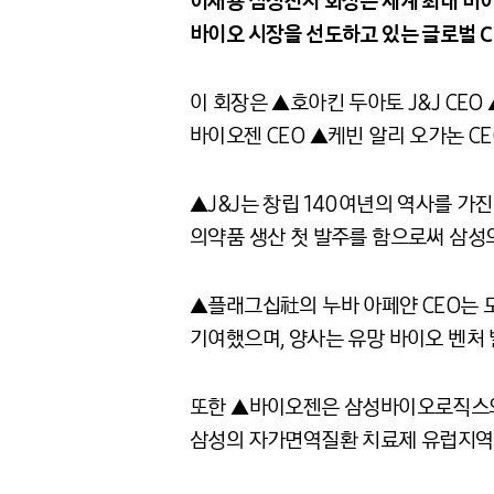
이재용 삼성전자 회장은 세계 최대 바이
바이오 시장을 선도하고 있는 글로벌 C
이 회장은 ▲호아킨 두아토
J&J CEO
바이오젠
CEO
▲케빈 알리 오가논
CE
▲
J&J
는 창립
140
여년의 역사를 가진
의약품 생산 첫 발주를 함으로써 삼성
▲플래그십社의 누바 아페얀
CEO
는 
기여했으며
,
양사는 유망 바이오 벤처 
또한 ▲바이오젠은 삼성바이오로직스
삼성의 자가면역질환 치료제 유럽지역 