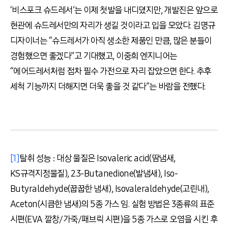
‘비스포크 슈드레서’는 이제 첫발을 내디뎠지만, 개발진은 앞으로
현관에 슈드레서만의 자리가 생길 것이라고 입을 모았다. 김명규
디자이너는 “슈드레서가 아직 생소한 제품인 만큼, 많은 분들이
경험했으면 좋겠다”고 기대했고, 이중희 엔지니어는
“에어드레서처럼 점차 필수 가전으로 자리 잡았으면 한다. 추후
세척 기능까지 더해지면 더욱 좋을 것 같다”는 바람을 전했다.
[1]
탈취 성능 : 대상 물질은 Isovaleric acid(땀냄새,
KS규격지정물질), 2.3-Butanedione(발냄새), Iso-
Butyraldehyde(꿉꿉한 냄새), Isovaleraldehyde(고린내),
Aceton(시큼한 냄새)의 5종 가스 임. 실험 방법은 3종류의 표준
시편(EVA 깔창/가죽/패브릭 시편)을 5종 가스로 오염을 시킨 후