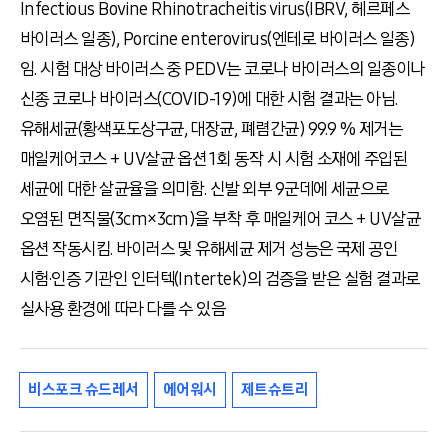
Infectious Bovine Rhinotracheitis virus(IBRV, 헤르페스
바이러스 일종), Porcine enterovirus(엔테로 바이러스 일종)
임. 시험 대상 바이러스 중 PEDV는 코로나 바이러스의 일종이나
신종 코로나 바이러스(COVID-19)에 대한 시험 결과는 아님.
유해세균(황색포도상구균, 대장균, 폐렴간균) 99.9 % 제거는
매일케어코스 + UV살균 옵션 1회 동작 시 시험 소재에 주입된
세균에 대한 살균율을 의미함. 신발 외부 9군데에 세균으로
오염된 면직물(3cm×3cm)을 부착 후 매일케어 코스 + UV살균
옵션 작동시킴. 바이러스 및 유해세균 제거 성능은 국제 공인
시험·인증 기관인 인터텍(Intertek)의 검증을 받은 실험 결과로
실사용 환경에 따라 다를 수 있음
비스포크 슈드레서
에어워시
제트슈트리