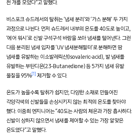
천 개를 모았다”고 말했다.
비스포크 슈드레서의 탈취는 ‘냄새 분리’와 ‘가스 분해’ 두 가지
과정으로 나뉜다. 먼저 슈드레서 내부의 온도를 40도로 높이고,
‘에어 워시’로 신발 구석구석 바람을 쏘아 냄새를 털어낸다. 그런
다음 분리된 냄새 입자를 ‘UV 냄새분해필터’로 분해하면 땀
냄새를 유발하는 이소발레릭산(Isovaleric-acid), 발 냄새를
유발하는 부탄디온(2.3-Butanedione) 등 5가지 냄새 유발
[1]
물질을 95%
제거할 수 있다.
온도가 높을수록 탈취가 쉽지만, 다양한 소재로 만들어진
각양각색의 신발들을 손상시키지 않는 최적의 온도를 찾아야
했다. 이중희 엔지니어는 “40도는 사람의 체온과 가장 흡사하다.
신발이 상하지 않으면서 냄새를 제어할 수 있는 가장 알맞은
온도였다”고 말했다.