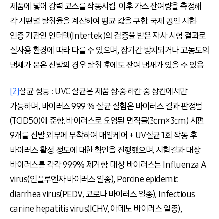
제품에 넣어 강력 코스를 작동시킴. 이후 가스 잔여량을 측정해
각 시편별 탈취율을 계산하여 평균 값을 구함. 국제 공인 시험·
인증 기관인 인터텍(Intertek)의 검증을 받은 자사 시험 결과로
실사용 환경에 따라 다를 수 있으며, 장기간 방치되거나 고농도의
냄새가 묻은 신발의 경우 탈취 후에도 잔여 냄새가 있을 수 있음
[2]
살균 성능 : UVC 살균은 제품 상·중·하칸 중 상칸에서만
가능하며, 바이러스 99.9 % 살균 실험은 바이러스 결과 판정법
(TCID50)에 준함. 바이러스로 오염된 면직물(3cm×3cm) 시편
9개를 신발 외부에 부착하여 매일케어 + UV살균 1회 작동 후
바이러스 활성 정도에 대한 확인을 진행했으며, 시험결과 대상
바이러스를 각각 99.9% 제거함. 대상 바이러스는 Influenza A
virus(인플루엔자 바이러스 일종), Porcine epidemic
diarrhea virus(PEDV, 코로나 바이러스 일종), Infectious
canine hepatitis virus(ICHV, 아데노 바이러스 일종),