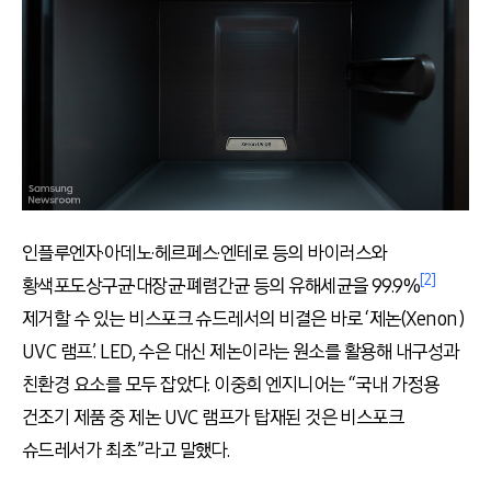
인플루엔자·아데노·헤르페스·엔테로 등의 바이러스와
[2]
황색포도상구균·대장균·폐렴간균 등의 유해세균을 99.9%
제거할 수 있는 비스포크 슈드레서의 비결은 바로 ‘제논(Xenon)
UVC 램프’. LED, 수은 대신 제논이라는 원소를 활용해 내구성과
친환경 요소를 모두 잡았다. 이중희 엔지니어는 “국내 가정용
건조기 제품 중 제논 UVC 램프가 탑재된 것은 비스포크
슈드레서가 최초”라고 말했다.