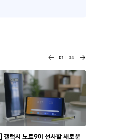
01
04
] 갤럭시 노트9이 선사할 새로운
[갤럭시 노트9 집