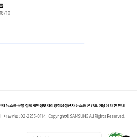
들
인텔리전트 카메라,
08/10
보완점 안내도 ‘척척
2018/08/10
자 뉴스룸 운영 정책
개인정보처리방침
삼성전자 뉴스룸 콘텐츠 이용에 대한 안내
사
대표번호 : 02-2255-0114
Copyright© SAMSUNG All Rights Reserved.