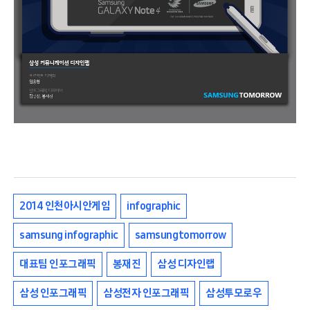
2014 인천아시안게임
infographic
samsung infographic
samsungtomorrow
대표팀 인포그래픽
봉재진
삼성 디자인랩
삼성 인포그래픽
삼성전자 인포그래픽
삼성투모로우