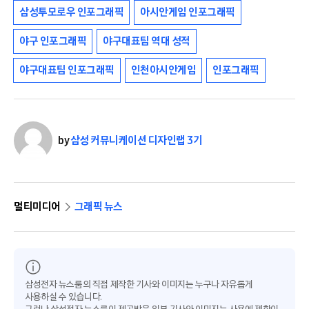
삼성투모로우 인포그래픽
아시안게임 인포그래픽
야구 인포그래픽
야구대표팀 역대 성적
야구대표팀 인포그래픽
인천아시안게임
인포그래픽
by
삼성 커뮤니케이션 디자인랩 3기
멀티미디어
그래픽 뉴스
삼성전자 뉴스룸의 직접 제작한 기사와 이미지는 누구나 자유롭게
사용하실 수 있습니다.