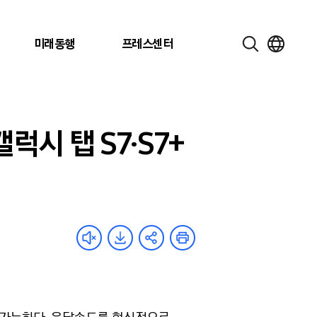
미래동행
프레스센터
럭시 탭 S7·S7+