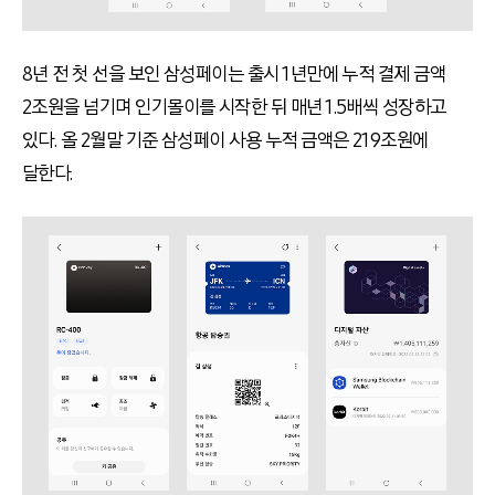
8년 전 첫 선을 보인 삼성페이는 출시
1
년만에 누적 결제 금액
2
조원을 넘기며 인기몰이를 시작한 뒤 매년
1.5
배씩 성장하고
있다
.
올
2
월말 기준 삼성페이 사용 누적 금액은
219
조원에
달한다
.