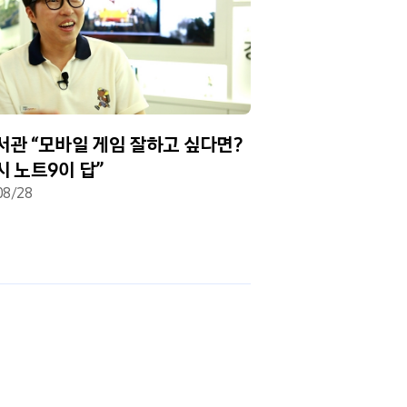
서관 “모바일 게임 잘하고 싶다면?
[인포그래픽] 갤럭
 노트9이 답”
편리함도 UP
08/28
2018/08/24