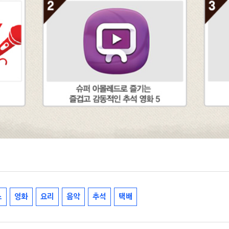
스
영화
요리
음악
추석
택배