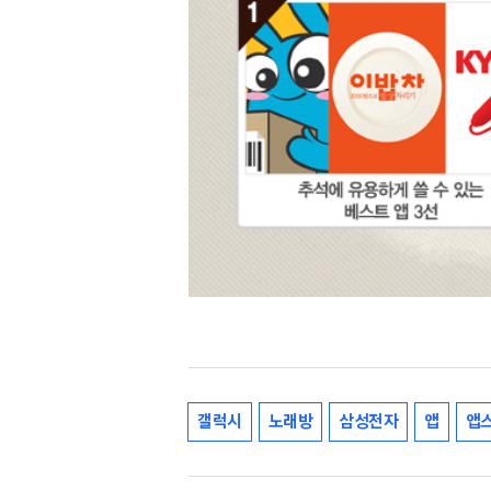
갤럭시
노래방
삼성전자
앱
앱