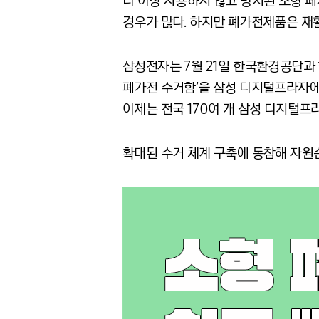
더 이상 사용하지 않고 방치된 소형 
경우가 많다
.
하지만 폐가전제품은 재활
삼성전자는
7
월
21
일 한국환경공단과
폐가전 수거함
’
을 삼성 디지털프라자에
이제는 전국
170
여 개 삼성 디지털프
확대된 수거 체계 구축에 동참해 자원