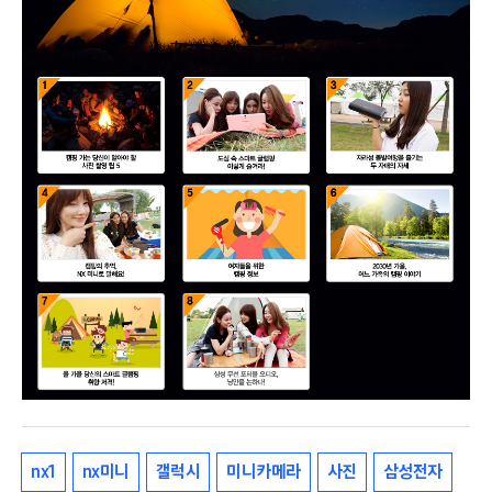
nx1
nx미니
갤럭시
미니카메라
사진
삼성전자