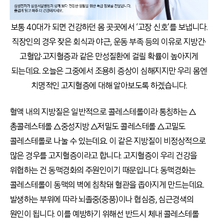
보통 40대가 되면 건강하던 몸 곳곳에서 ‘고장 신호’를 보냅니다.
직장인의 경우 잦은 회식과 야근, 운동 부족 등의 이유로 지방간∙
고혈압∙고지혈증과 같은 만성질환에 걸릴 확률이 높아지게
되는데요. 오늘은 그중에서 조용히 증상이 심해지지만 우리 몸엔
치명적인 고지혈증에 대해 알아보도록 하겠습니다.
혈액 내의 지방질은 일반적으로 콜레스테롤이라 통칭하는 △
총콜레스테롤 △중성지방 △저밀도 콜레스테롤 △고밀도
콜레스테롤로 나눌 수 있는데요. 이 같은 지방질이 비정상적으로
많은 경우를 고지혈증이라고 합니다. 고지혈증이 우리 건강을
위협하는 건 동맥경화의 주원인이기 때문입니다. 동맥경화는
콜레스테롤이 동맥의 벽에 침착돼 혈관을 좁아지게 만드는데요.
발생하는 부위에 따라 뇌졸중(중풍)이나 협심증, 심근경색의
원인이 됩니다. 이를 예방하기 위해선 반드시 체내 콜레스테롤