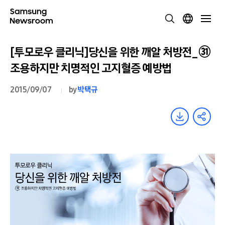
[투모로우 클리닉]당신을 위한 깨알 처방전_㉛
조용하지만 치명적인 고지혈증 예방법
2015/09/07
by
박택규