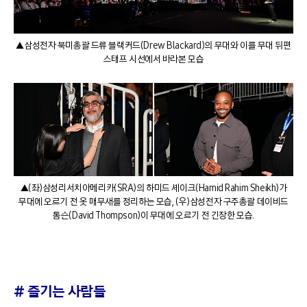
▲삼성전자 북미총괄 드류 블랙커드(Drew Blackard)의 무대와 이를 무대 뒤편
스태프 시선에서 바라본 모습
▲(좌)삼성리서치아메리카(SRA)의 하미드 셰이크(Hamid Rahim Sheikh)가
무대에 오르기 전 옷 매무새를 정리하는 모습, (우)삼성전자 구주총괄 데이비드
톰슨(David Thompson)이 무대에 오르기 전 긴장한 모습.
#
즐기는 사람들