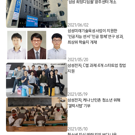
‘삼성 희망디딤돌’ 광주센터 개소
2021/06/02
삼성미래기술육성사업이 지원한
‘인공지능 센서’·‘인공 항체’ 연구 성과,
최상위 학술지 게재
2021/05/20
삼성전자, C랩 과제 4개 스타트업 창업
지원
2021/05/19
삼성전자, 케냐 난민촌 청소년 위해
‘갤럭시탭’ 기부
2021/05/10
청소년 지식 역량 키워 보다 나은