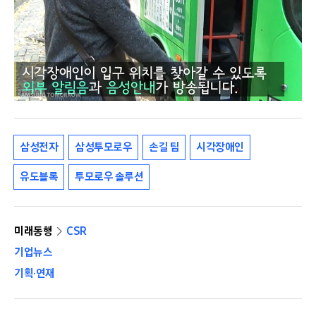
삼성전자
삼성투모로우
손길 팀
시각장애인
유도블록
투모로우 솔루션
미래동행
CSR
기업뉴스
기획·연재