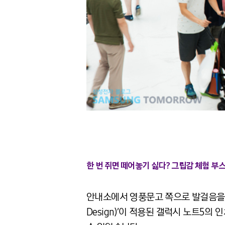
한 번 쥐면 떼어놓기 싫다? 그립감 체험 부
안내소에서 영풍문고 쪽으로 발걸음을 옮기
Design)’이 적용된 갤럭시 노트5