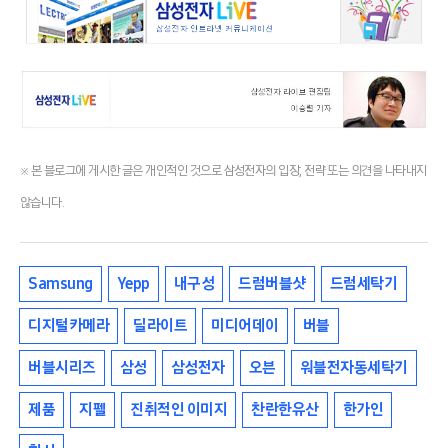
※ 본 블로그에 게시한 글은 개인적인 것으로 삼성전자의 입장, 전략 또는 의견을 나타내지
않습니다.
Samsung
Yepp
내구성
드럼버블샷
드럼세탁기
디지털카메라
딜라이트
미디어데이
버블
버블시리즈
삼성
삼성전자
오븐
워블전자동세탁기
제품
지펠
진취적인 이미지
찬란한유산
한가인