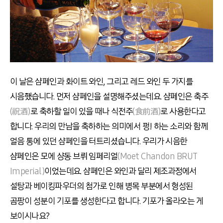
이 날은 샴페인과 화이트 와인, 그리고 레드 와인 두 가지를
시음했습니다. 먼저 샴페인을 설명해주셨는데요. 샴페인은 축주
(祝酒)
로 축하할 일이 있을 때나 식전주
(食前酒)
로 사용한다고
합니다. 우리의 만남을 축하하는 의미에서 펑! 하는 소리와 함께
얼음 통에 있던 샴페인을 터트리셨습니다. 우리가 시음한
샴페인은 모에 샹동 브뤼 임페리얼
(Moet Chandon BRUT
Imperial)
이었는데요. 샴페인은 와인과 달리 제조과정에서
설탕과 베이킹파우더의 첨가로 인해 병목 부분에서 형성된
곰팡이 성분이 기포를 생성한다고 합니다. 기포가 올라오는 게
보이시나요?