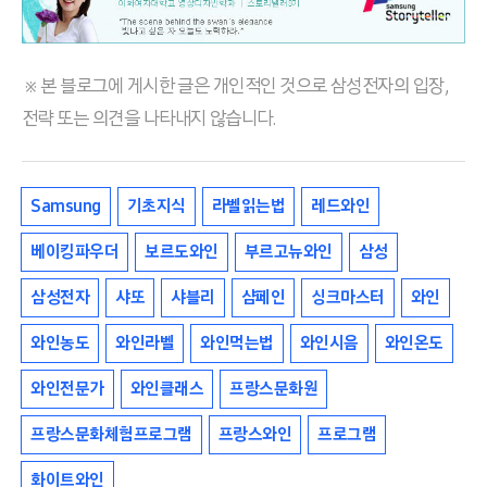
※ 본 블로그에 게시한 글은 개인적인 것으로 삼성전자의 입장,
전략 또는 의견을 나타내지 않습니다.
Samsung
기초지식
라벨읽는법
레드와인
베이킹파우더
보르도와인
부르고뉴와인
삼성
삼성전자
샤또
샤블리
샴페인
싱크마스터
와인
와인농도
와인라벨
와인먹는법
와인시음
와인온도
와인전문가
와인클래스
프랑스문화원
프랑스문화체험프로그램
프랑스와인
프로그램
화이트와인