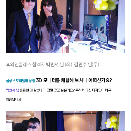
▲와인클래스 참석자
박민서
님 (좌)
김연주
님(우)
3D 모니터를 체험해 보시니 어떠신가요?
삼성 스토리텔러 상형
박민서 님
훌륭한 것 같습니다. 정말 갖고 싶은데요? 특히 비대칭 디자인이 너무
아름답네요!