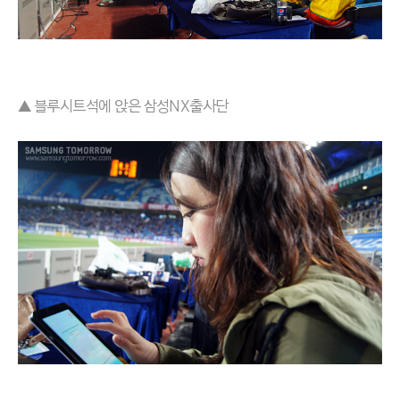
▲ 블루시트석에 앉은 삼성NX출사단