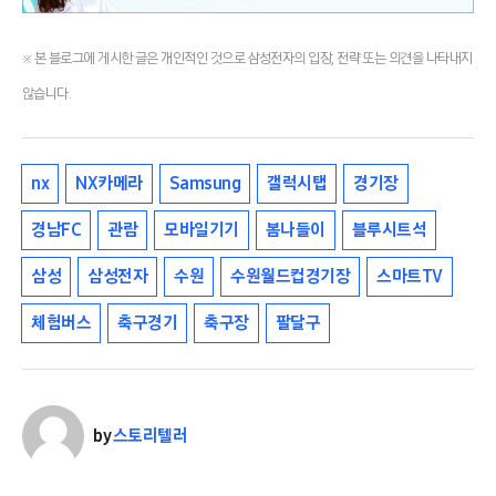
※ 본 블로그에 게시한 글은 개인적인 것으로 삼성전자의 입장, 전략 또는 의견을 나타내지
않습니다.
nx
NX카메라
Samsung
갤럭시탭
경기장
경남FC
관람
모바일기기
봄나들이
블루시트석
삼성
삼성전자
수원
수원월드컵경기장
스마트TV
체험버스
축구경기
축구장
팔달구
by
스토리텔러