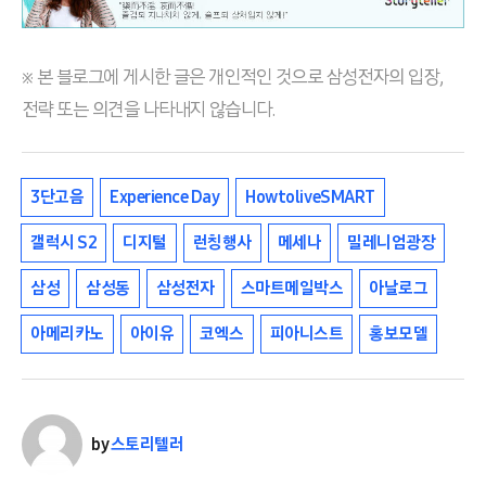
※ 본 블로그에 게시한 글은 개인적인 것으로 삼성전자의 입장,
전략 또는 의견을 나타내지 않습니다.
3단고음
Experience Day
HowtoliveSMART
갤럭시 S2
디지털
런칭행사
메세나
밀레니엄광장
삼성
삼성동
삼성전자
스마트메일박스
아날로그
아메리카노
아이유
코엑스
피아니스트
홍보모델
by
스토리텔러