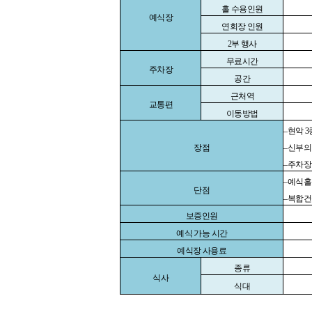
홀 수용인원
예식장
연회장 인원
2
부 행사
무료시간
주차장
공간
근처역
교통편
이동방법
–
현악
3
장점
–
신부의
–
주차장
–
예식홀
단점
–
복합건
보증인원
예식 가능 시간
예식장 사용료
종류
식사
식대