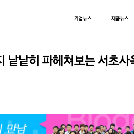
기업뉴스
제품뉴스
 낱낱히 파헤쳐보는 서초사옥