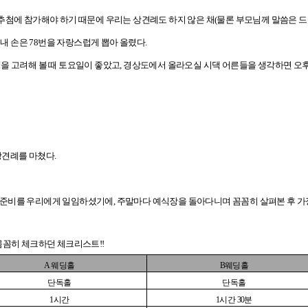
추첨에 참가해야 하기 때문에 우리는 상견례도 하지 않은 채(물론 부모님께 말씀은 드렸
 내 손은 78번을 자랑스럽게 뽑아 올렸다.
을 고려해 볼 때 토요일이 좋았고, 경상도에서 올라오실 시댁 어른들을 생각하면 오
상견례를 마쳤다.
준비를 우리에게 일임하셨기에, 주말마다 예식장을 돌아다니며 꼼꼼히 살펴본 후 가장
꼼꼼히 체크하던 체크리스트!!
A
웨딩홀
B
웨딩홀
단독홀
단독홀
1
시간
1
시간
30
분