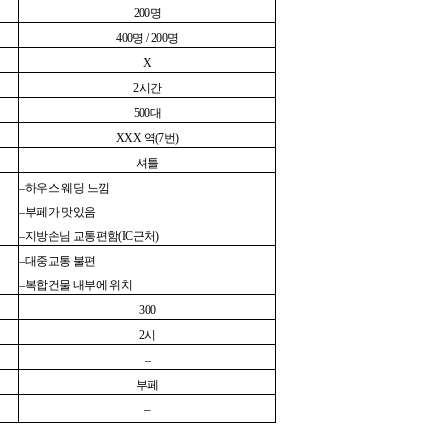
200
명
400
명
/ 200
명
X
2
시간
500
대
XXX
역
(7
번
)
셔틀
–
하우스 웨딩 느낌
–
부페가 맛있음
–
지방손님 교통편함
(IC
근처
)
–
대중교통 불편
–
복합건물 내부에 위치
300
2
시
–
부페
–