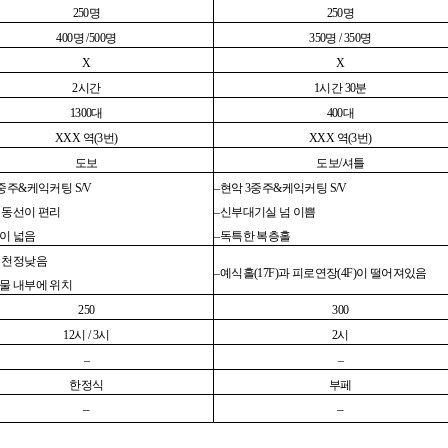
250
명
250
명
400
명
/500
명
350
명
/ 350
명
X
X
2
시간
1
시간
30
분
1300
대
400
대
XXX
역
(3
번
)
XXX
역
(3
번
)
도보
도보
/
셔틀
중주
&
케익커팅
S/V
–
현악
3
중주
&
케익커팅
S/V
 동선이 편리
–
신부대기실 넘 이쁨
이 넓음
–
독특한 복층홀
 천정낮음
–
예식홀
(17F)
과 피로연장
(4F)
이 떨어져있음
물 내부에 위치
250
300
12
시
/ 3
시
2
시
–
–
한정식
부페
–
–