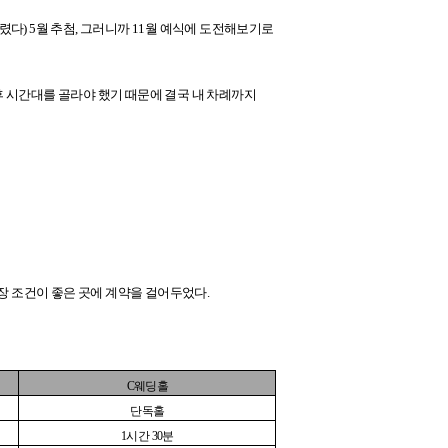
다) 5월 추첨, 그러니까 11월 예식에 도전해보기로
후 시간대를 골라야 했기 때문에 결국 내 차례까지
 조건이 좋은 곳에 계약을 걸어두었다.
C
웨딩홀
단독홀
1
시간
30
분