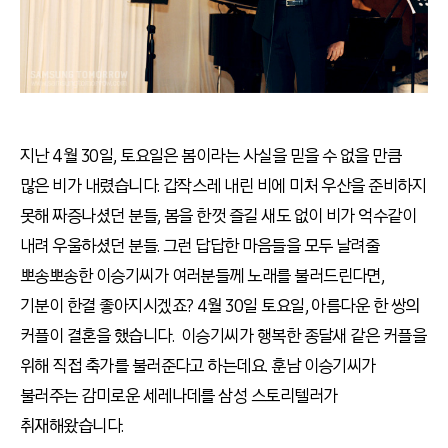
지난 4월 30일, 토요일은 봄이라는 사실을 믿을 수 없을 만큼
많은 비가 내렸습니다. 갑작스레 내린 비에 미처 우산을 준비하지
못해 짜증나셨던 분들, 봄을 한껏 즐길 새도 없이 비가 억수같이
내려 우울하셨던 분들. 그런 답답한 마음들을 모두 날려줄
뽀송뽀송한 이승기씨가 여러분들께 노래를 불러드린다면,
기분이 한결 좋아지시겠죠? 4월 30일 토요일, 아름다운 한 쌍의
커플이 결혼을 했습니다. 이승기씨가 행복한 종달새 같은 커플을
위해 직접 축가를 불러준다고 하는데요. 훈남 이승기씨가
불러주는 감미로운 세레나데를 삼성 스토리텔러가
취재해왔습니다.