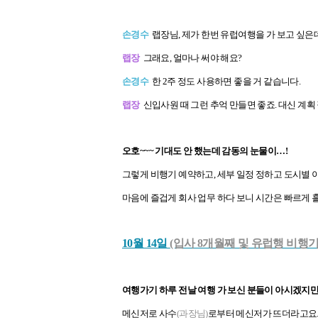
손경수
랩장님, 제가 한번 유럽여행을 가 보고 싶은
랩장
그래요, 얼마나 써야 해요?
손경수
한 2주 정도 사용하면 좋을 거 같습니다.
랩장
신입사원 때 그런 추억 만들면 좋죠. 대신 계획
오호~~~ 기대도 안 했는데 감동의 눈물이…!
그렇게 비행기 예약하고, 세부 일정 정하고 도시별 
마음에 즐겁게 회사 업무 하다 보니 시간은 빠르게 
10월 14일
(입사 8개월째 및 유럽행 비행기
여행가기 하루 전날 여행 가 보신 분들이 아시겠지만 
메신저로 사수
(과장님)
로부터 메신저가 뜨더라고요