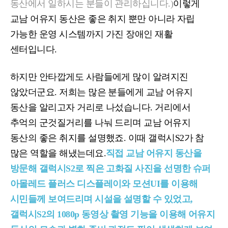
동산에서 일하시는 분들이 관리하십니다
.)
이렇게
교남 어유지 동산은 좋은 취지 뿐만 아니라 자립
가능한 운영 시스템까지 가진 장애인 재활
센터입니다
.
하지만 안타깝게도 사람들에게 많이 알려지진
않았더군요
.
저희는 많은 분들에게 교남 어유지
동산을 알리고자 거리로 나섰습니다
.
거리에서
추억의 군것질거리를 나눠 드리며 교남 어유지
동산의 좋은 취지를 설명했죠
.
이때 갤럭시
S2
가 참
많은 역할을 해냈는데요
.
직접 교남 어유지 동산을
방문해 갤럭시
S2
로 찍은 고화질 사진을 선명한 슈퍼
아몰레드 플러스 디스플레이와 모션
UI
를 이용해
시민들께 보여드리며 시설을 설명할 수 있었고
,
갤럭시
S2
의
1080p
동영상 촬영 기능을 이용해 어유지