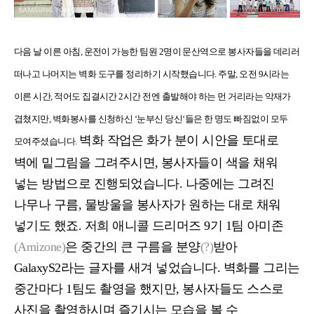
다음 날 이른 아침
,
운전이 가능한 팀원
2
명이 문산역으로 봉사자들을 데리러
떠나고 나머지는 벽화 도구를 정리하기 시작했습니다
.
주말
,
오전
9
시라는
이른 시간
,
적어도 집결시간
2
시간 전엔 출발해야 하는 먼 거리라는 악재가
겹쳤지만
,
벽화봉사를 신청하신
‘
눈부신 당신
‘
들은 한 명도 빠짐없이 모두
벽화 작업은 화가 분이 시안을 토대로
모여주셨습니다
.
벽에 밑그림을 그려주시면
,
봉사자들이 색을 채워
넣는 방법으로 진행되었습니다
.
나중에는 그려진
나무나 구름
,
물방울을 봉사자가 원하는 대로 채워
넣기도 했죠
.
저희 애니콜 드리머즈
9
기
1
팀 아미존
(Amizone)
은 중간의 큰 구름을 분양
(?)
받아
GalaxyS2
라는 글자를 새겨 넣었습니다
.
벽화를 그리는
중간마다
1
팀도 촬영을 했지만
,
봉사자들도 스스로
사진을 촬영하시며 즐기시는 모습을 볼 수