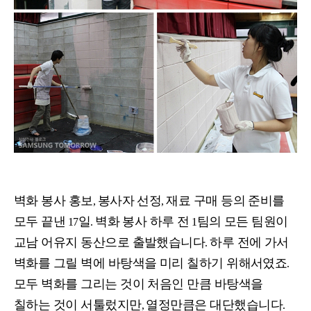
벽화 봉사 홍보
봉사자 선정
재료 구매 등의 준비를
,
,
모두 끝낸
일
벽화 봉사 하루 전
팀의 모든 팀원이
17
.
1
교남 어유지 동산으로 출발했습니다
하루 전에 가서
.
벽화를 그릴 벽에 바탕색을 미리 칠하기 위해서였죠
.
모두 벽화를 그리는 것이 처음인 만큼 바탕색을
칠하는 것이 서툴렀지만
열정만큼은 대단했습니다
,
.