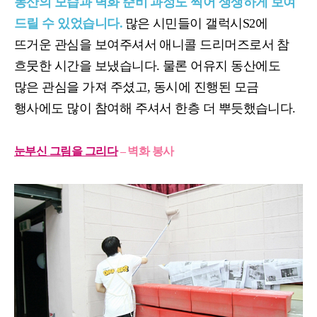
동산의 모습과 벽화 준비 과정도 찍어 생생하게 보여
드릴 수 있었습니다
.
많은 시민들이 갤럭시
S2
에
뜨거운 관심을 보여주셔서 애니콜 드리머즈로서 참
흐뭇한 시간을 보냈습니다
.
물론 어유지 동산에도
많은 관심을 가져 주셨고
,
동시에 진행된 모금
행사에도 많이 참여해 주셔서 한층 더 뿌듯했습니다
.
눈부신 그림을 그리다
– 벽화 봉사