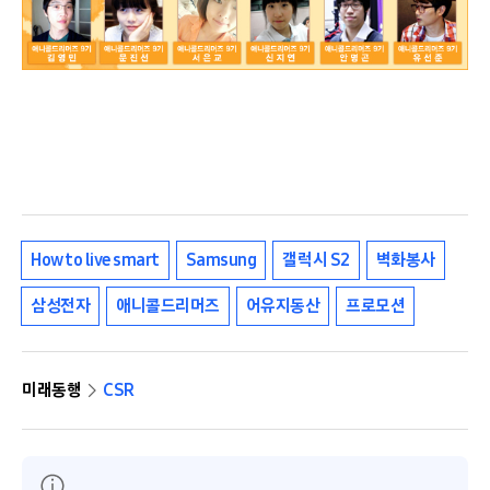
How to live smart
Samsung
갤럭시 S2
벽화봉사
삼성전자
애니콜드리머즈
어유지동산
프로모션
미래동행
CSR