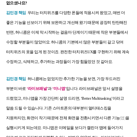
없으셨나요?
김민경 책임
우리는 터치위즈를 다양한 폰들에 적용시켜 왔었고, 매번 더
좋은 기능을 선보이기 위해 보완하고 개선해 왔기 때문에 굉장히 탄탄해진
반면, 허니콤은 이제 막 시작하는 걸음마 단계이기 때문에 작은 부분들에서
수정할 부분들이 많았어요. 허니콤의 기본에서 많은 부분들이 갈고 닦여
터치위즈의 옷을 입게 된 것이죠. 완전한 터치위즈UX를 구현하기 위해 계속
수정하고, 삭제하고, 추가하는 과정들이 가장 힘들었던 것 같아요.
김민경 책임
허니콤에는 없었지만 추가한 기능을 보면, 가장 두드러진
부분이 바로
‘라이브패널’
과
‘미니앱’
입니다. 라이브패널은 앞서 설명을
드렸었고, 미니앱을 가장 간단히 설명 드리면, ‘Better Multitasking’이라고
말씀 드릴 수 있습니다. 기존 스마트폰의 대부분이 멀티태스킹을
지원하지만, 화면이 작기 때문에 전체 화면을 전환시키면서 다른 기능
(앱)
을
실행시키게 되는데요. 미니앱은 이메일을 보다가 캘린더 앱에 들어가지