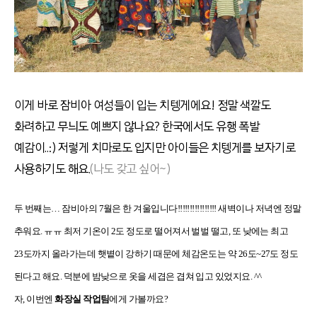
이게 바로 잠비아 여성들이 입는 치텡게에요! 정말 색깔도
화려하고 무늬도 예쁘지 않나요? 한국에서도 유행 폭발
예감이..:) 저렇게 치마로도 입지만 아이들은 치텡게를 보자기로
사용하기도 해요.
(나도 갖고 싶어~)
두 번째는… 잠비아의 7월은 한 겨울입니다!!!!!!!!!!!!!!!! 새벽이나 저녁엔 정말
추워요. ㅠㅠ 최저 기온이 2도 정도로 떨어져서 벌벌 떨고, 또 낮에는 최고
23도까지 올라가는데 햇볕이 강하기 때문에 체감온도는 약 26도~27도 정도
된다고 해요. 덕분에 밤낮으로 옷을 세겹은 겹쳐 입고 있었지요. ^^
자, 이번엔
화장실 작업팀
에게 가볼까요?