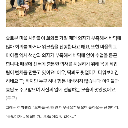
솔로본 마을 사람들이 회의를 가질 때면 의자가 부족해서 바닥에
앉아 회의를 하거나 워크숍을 진행한다고 해요. 또한 마을학교
아이들 역시 책상과 의자가 부족해서 바닥에 앉아 수업을 듣곤
합니다. 때문에 센터에 충분한 의자를 지원하기 위해 목공 작업
팀이 벤치를 만들고 있어요! 어우, 딱봐도 뒷덜미가 더워보이긴
하네요 ^^; 하지만 누구 하나 힘든 내색하지 않습니다. 아이들과
농담도 주고받으며 자신의 일에 전념하는 모습이 멋있었어요.
(두근)
그래서 여쭤봤죠. “오빠들~진짜 안 더우세요?” 웃으며 돌아오는 단 한마디.
“목덜미가… 목덜미가… 타들어갈 것 같아…”