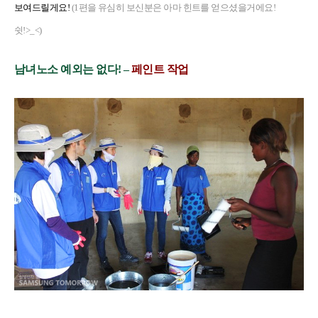
보여드릴게요!
(1편을 유심히 보신분은 아마 힌트를 얻으셨을거에요!
쉿!>_<)
남녀노소 예외는 없다! –
페인트 작업