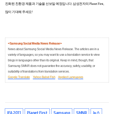
진화된 친환경 제품과 기술을 선보일 예정입니다. 삼성전자의 Planet First,
많이 기대해 주세요!
<Samsung Social Media News Release>
News about Samsung Social Media News Release. The articles are in a
variety of languages, so you may want to use a translation service to view
blogs in languages other than its original. Keep in mind, though, that
Samsung SMNR does not guarantee the accuracy, safety, usability, or
suitability of translations from translation services.
Google Translate
Yahoo Babel Fish
Applied Languages
IFA 2011
Planet First
Samsung
SMNR
뉴스