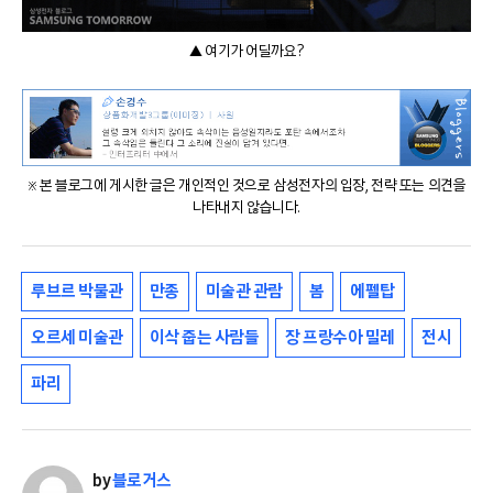
▲ 여기가 어딜까요?
※ 본 블로그에 게시한 글은 개인적인 것으로 삼성전자의 입장, 전략 또는 의견을
나타내지 않습니다.
루브르 박물관
만종
미술관 관람
봄
에펠탑
오르세 미술관
이삭 줍는 사람들
장 프랑수아 밀레
전시
파리
by
블로거스