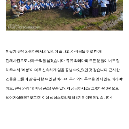
이렇게 큐유 와레다에서의 일정이 끝나고, 아쉬움을 뒤로 한 채
단체사진으로나마 추억을 남겼습니다. 큐유 와레다의 모든 분들이 너무 잘
해주셔서 ‘에봉’이 더욱 신속하게 일을 끝낼 수 있었던 것 같습니다. 근사한
건물을 그들이 잘 유지할 수 있길 바라며! 우리와의 추억을 잊지 않길 바라며!
챠오, 큐유 와레다! 베땅 곤조!
무슨 말인지 궁금하시죠? 그렇다면 3편으로
넘어가실래요? 오호호! 이상 삼성스토리텔러 3기 이예영이었습니다!