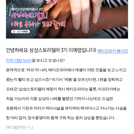
안녕하세요. 삼성스토리텔러 3기 이예영입니다!
에티오피아 봉사단
티저 1편
(Click!)
잘 보시고 오셨나요?
본격적으로 ‘커피’의 나라, 에티오피아에서 에봉이 어떤 것들을 보고 느끼고
왔는지 빨리 보고 싶으시죠? 여기서 ‘에봉’을 모르신다면, 1편을 정독하고
오세요! 삼성스토리텔러 예영이 역시 에티오피아는 물론, 아프리카에는
처음 가는지라 각종 상상의 나래를 펼쳤던 기억이 나는데요. 드넓은
초원에서 기린과 치타가 먹이사슬을 유지하러 뛰어다니고 지나가는 사슴을
한 마리 잡아, 장수풍뎅이와 함께 구워 먹는 등의 상상을 했었습니다…
(부끄럽지만 ^^;;)