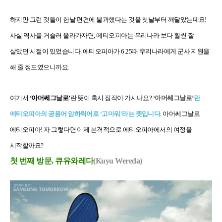
하지만 그런 것들이 한낱 편견에 불과했다는 것을 첫날부터 깨달았는데요!
사실 역사를 거슬러 올라가자면, 에티오피아는 우리나라 보다 훨씬 잘
살았던 시절이 있었습니다. 에티오피아가 6.25때 우리나라에게 군사 지원을
해 줄 정도였으니까요.
여기서
‘아머쎄그날로’
란 뜻이 혹시 짐작이 가시나요?
‘아머쎄그날로’
란
에티오피아의 공용어 암하릭어로 ‘고마워’라는 뜻입니다.
아머쎄그날로
에티오피아! 자 그렇다면 이제 본격적으로 에티오피아에서의 여정을
시작할까요?
첫 번째 방문, 큐유와레다
(Kuyu Wereda)