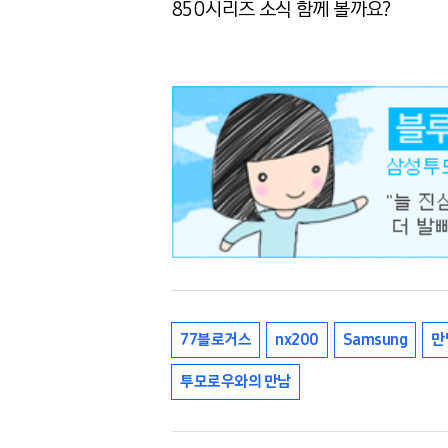
850시리즈 소식 함께 볼까요?
77블로거스
nx200
Samsung
만
투모로우와의 만남