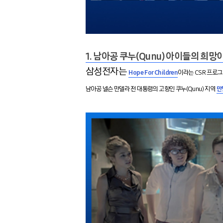
1. 남아공 쿠누(Qunu) 아이들의 희망이
삼성전자는
Hope For Children
이라는 CSR 프로
남아공 넬슨 만델라 전 대통령의 고향인 쿠누(Qunu) 지역
만