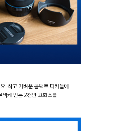
데요. 작고 가벼운 콤팩트 디카들에
무색케 만든 2천만 고화소를