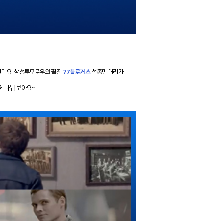
것인데요. 삼성투모로우의 필진
77블로거스
석종만 대리가
께 나눠 보아요~!