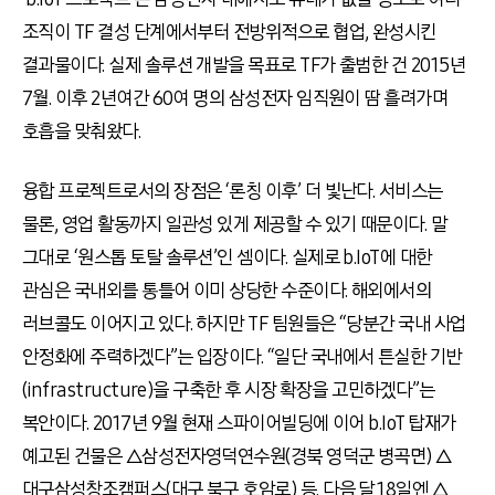
조직이 TF 결성 단계에서부터 전방위적으로 협업, 완성시킨
결과물이다. 실제 솔루션 개발을 목표로 TF가 출범한 건 2015년
7월. 이후 2년여간 60여 명의 삼성전자 임직원이 땀 흘려가며
호흡을 맞춰왔다.
융합 프로젝트로서의 장점은 ‘론칭 이후’ 더 빛난다. 서비스는
물론, 영업 활동까지 일관성 있게 제공할 수 있기 때문이다. 말
그대로 ‘원스톱 토탈 솔루션’인 셈이다. 실제로 b.IoT에 대한
관심은 국내외를 통틀어 이미 상당한 수준이다. 해외에서의
러브콜도 이어지고 있다. 하지만 TF 팀원들은 “당분간 국내 사업
안정화에 주력하겠다”는 입장이다. “일단 국내에서 튼실한 기반
(infrastructure)을 구축한 후 시장 확장을 고민하겠다”는
복안이다. 2017년 9월 현재 스파이어빌딩에 이어 b.IoT 탑재가
예고된 건물은 △삼성전자영덕연수원(경북 영덕군 병곡면) △
대구삼성창조캠퍼스(대구 북구 호암로) 등. 다음 달 18일엔 △