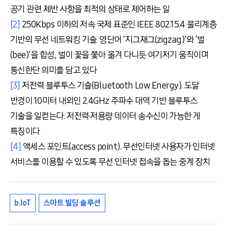
공기 관련 제반 사항을 최적의 상태로 제어하는 일
[2]
250Kbps 이하의 저속 국제 표준인 IEEE 802.15.4 물리계층
기반의 무선 네트워킹 기술. 영단어 ‘지그재그(zigzag)’와 ‘벌
(bee)’을 합성, 벌이 꽃을 쫓아 옮겨 다니듯 여기저기 움직이며
통신한단 의미를 담고 있다
[3]
저전력 블루투스 기술(Bluetooth Low Energy). 도달
반경이 10미터 내외인 2.4GHz 주파수 대역 기반 블루투스
기술을 일컫는다. 저전력∙저용량 데이터 송수신이 가능한 게
특징이다
[4]
액세스 포인트(access point). 무선인터넷 사용자가 인터넷
서비스를 이용할 수 있도록 무선 인터넷 접속을 돕는 중계 장치
b.IoT
스마트 빌딩 솔루션