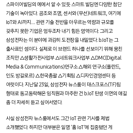
스파이어빌딩의 예에서 알 수 있듯 스마트 빌딩엔 다양한 첨단
기술이 녹아있다. 공조와 조명, 센서와 (무선)네트워크, 여기에
IoT와 AI까지…. 관련 기술 전반을 아우르는 역량과 규모를
갖추지 못한 기업은 엄두조차 내기 힘든 영역이다. 그리고
삼성전자는 이 분야에 과감히 도전장을 내밀었다. b.IoT는 그
출사표인 셈이다. 실제로 이 브랜드 하나를 선보이기 위해 뭉친
조직만 △생활가전사업부 △네트워크사업부 △DMC(Digital
Media & Communications)연구소 △해외 연구소(폴란드,
인도 방갈로르) △한국총괄 △기획팀 △디자인경영센터 등
여럿이다. 지난달 23일, 삼성전자 뉴스룸이 태스크포스(TF)팀
형태로 동고동락해온 임직원과 마주한 건 b.IoT 탄생 이면의 얘길
좀 더 자세히 듣고 싶어서였다.
사실 삼성전자 뉴스룸에서도 그간 IoT 관련 기사를 제법
소개했었다. 하지만 대부분은 일명 ‘홈 IoT’에 집중됐던 게