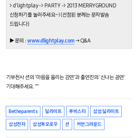
> d'lightplay -> PARTY -> 2013 MERRYGROUND
신청하기를 눌러주세요~! (선정된 분께는 문자발송
드립니다)
▶ 문의 :
www.dlightplay.com
→ Q&A
기부천사 션의 '마음을 울리는 강연'과 출연진의 '신나는 공연'
기대해주세요. ^^
Betheparents
딜라이트
루비스타
삼성 딜라이트
삼성전자
삼성투모로우
션
커먼그라운드