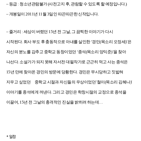
–
등급
:
청소년관람불가
(
사전고지 후
,
관람할 수 있도록 할 예정입니다
.)
–
개봉일이
2011
년
11
월
3
일인 따끈따끈한 신작입니다
.
–
줄거리 :
세상이 버렸던
15
년 전 그날
,
그 끔찍한 이야기가 다시
시작된다
.
회사 부도 후 충동적으로 아내를 살인한 ‘경민
(
목소리 오정세
)
’은
자신의 분노를 감추고 중학교 동창이었던 ‘종석
(
목소리 양익준
)
’을 찾아
나선다
.
소설가가 되지 못해 자서전 대필작가로 근근히 먹고 사는 종석은
15
년 만에 찾아온 경민의 방문에 당황한다
.
경민은 무시당하고 짓밟혀
지우고 싶었던 중학교 시절과 자신들의 우상이었던
'
철이
(
목소리 김혜나
)'
이야기를 종석에게 꺼낸다
.
그리고 경민은 학창시절의 교정으로 종석을
이끌어
, 15
년 전 그날의 충격적인 진실을 밝히려 하는데
…
* 일정