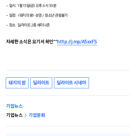
– 일시 : 1월 13일(금)
오후 6시 30분
– 일정 : <돼지의 왕>
상영 / 청소년 관람불가
– 장소 : 딜라이트 2층 세미나존
자세한 소식은 요기서 확인^^
http://j.mp/A5xxFS
돼지의 왕
딜라이트
딜라이트 시네마
기업뉴스
기업뉴스
기업문화