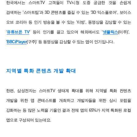
한국에서는 스마트
TV
고객들이
TV
시청 도중 궁금한 것을 손쉽게
검색하는
‘
스마트팁
‘
과
3D
콘텐츠를 즐길 수 있는
‘3D
익스플로어
‘,
보이스
오브 코리아 등 인기 방송을 볼 수 있는
‘
티빙
‘,
동영상을 감상할 수 있는
‘
유튜브온
TV
‘
등이 인기를 끌고 있으며 해외에서도
‘
넷플릭스
(
미주
)’,
‘
BBCiPlayer
(
구주
)’
등 동영상을 감상할 수 있는 앱이 인기입니다
.
지역별 특화 콘텐츠 개발 확대
한편
,
삼성전자는 스마트
TV
생태계 확대를 위해 지역별 특화 컨텐츠
개발을 위한 앱 콘테스트를 개최하고 개발자들을 위한 상시 포럼을
강화하는 등 많은 노력을 기울인 결과 전체 앱의
65%
가 지역 특화된 로컬
앱으로 구성되어 있는데요
.