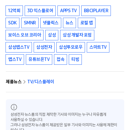
12억회
3D 익스플로어
APPS TV
BBCIPLAYER
SDK
SMNR
넷플릭스
뉴스
로컬 앱
보이스 오브 코리아
삼성
삼성 개발자 포럼
삼성앱스TV
삼성전자
삼성투모로우
스마트TV
앱스TV
유튜브온TV
접속
티빙
제품뉴스
TV/디스플레이
삼성전자 뉴스룸의 직접 제작한 기사와 이미지는 누구나 자유롭게
사용하실 수 있습니다.
그러나 삼성전자 뉴스룸이 제공받은 일부 기사와 이미지는 사용에 제한이