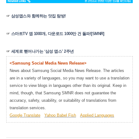
☞
삼성앱스와 함께하는 맛집 탐방!
☞
스마트TV 앱 1000개, 다운로드 1000만 건 돌파![SMNR]
☞
세계로 뻗어나가는 ‘삼성 앱스’ 2주년
<Samsung Social Media News Release>
News about Samsung Social Media News Release. The articles
are in a variety of languages, so you may want to use a translation
service to view blogs in languages other than its original. Keep in
mind, though, that Samsung SMNR does not guarantee the
accuracy, safety, usability, or suitability of translations from
translation services.
Google Translate
Yahoo Babel Fish
Applied Languages