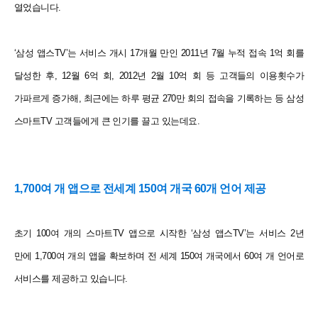
열었습니다.
‘
삼성 앱스
TV’
는 서비스 개시
17
개월 만인
2011
년
7
월 누적 접속
1
억 회를
달성한 후
, 12
월
6
억 회
, 2012
년
2
월
10
억 회 등 고객들의 이용횟수가
가파르게 증가해, 최근에는 하루 평균
270
만 회의 접속을 기록하는 등 삼성
스마트
TV
고객들에게 큰 인기를 끌고 있는데요
.
1,700
여 개 앱으로 전세계
150
여 개국
60
개 언어 제공
초기
100
여 개의 스마트
TV
앱으로 시작한
‘
삼성 앱스
TV’
는 서비스
2
년
만에
1,700
여 개의 앱을 확보하며 전 세계
150
여 개국에서
60
여 개 언어로
서비스를 제공하고 있습니다
.