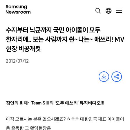
수지부터 닉쿤까지 국민 아이돌이 모두
한자리에.. 보는 사람까지 쒼~나는~ 애쓰리! MV
현장 비공개컷
2012/07/12
장안의 화제~ Team SⅢ
의 ‘모두
애쓰리’ 뮤직비디오!!!
아직 모르시는 분은 없으시겠죠? ㅎㅎㅎ 대한민국 대표 아이돌이
총 출동한 그 촬영현장은