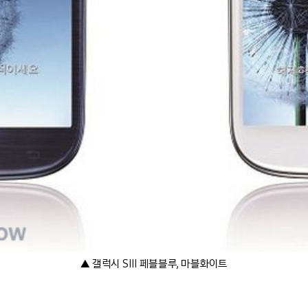
▲ 갤럭시 SⅢ 페블블루, 마블화이트