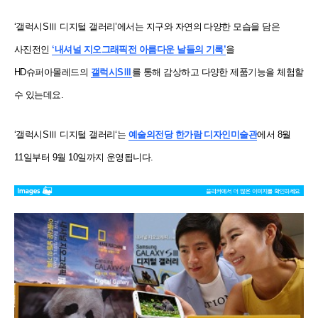
‘갤럭시SⅢ 디지털 갤러리’에서는 지구와 자연의 다양한 모습을 담은
사진전인
‘내셔널 지오그래픽전 아름다운 날들의 기록’
을
HD슈퍼아몰레드의
갤럭시SⅢ
를 통해
감상하고 다양한 제품기능을 체험할
수 있는데요.
‘갤럭시SⅢ 디지털 갤러리
‘는
예술의전당 한가람 디자인미술관
에서 8월
11일부터 9월
10일까지 운영됩니다.