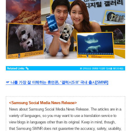
☞
나를 가장 잘 이해하는 휴먼폰, ‘갤럭시SⅢ’ 국내 출시[SMNR]
<Samsung Social Media News Release>
News about Samsung Social Media News Release. The articles are in a
variety of languages, so you may want to use a translation service to
view blogs in languages other than its original. Keep in mind, though,
that Samsung SMNR does not guarantee the accuracy, safety, usability,