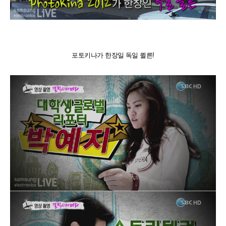
포토키나가 한장일 독일 퀼른!