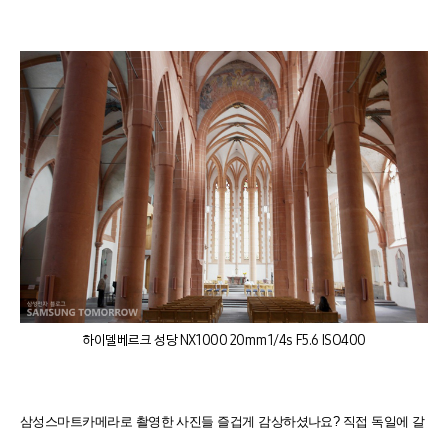
하이델베르크 성당 NX1000 20mm 1/4s F5.6 ISO400
삼성스마트카메라로 촬영한 사진들 즐겁게 감상하셨나요? 직접 독일에 갈