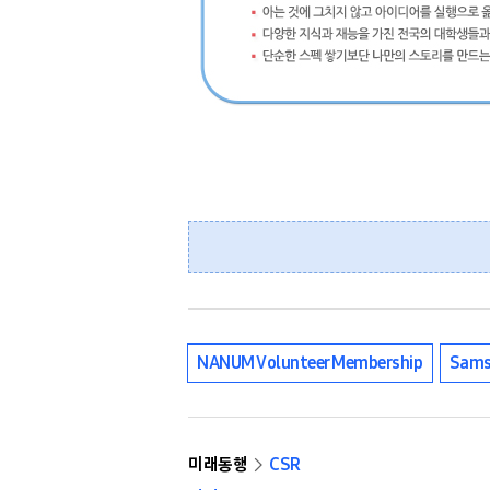
NANUM Volunteer Membership
Sams
미래동행
CSR