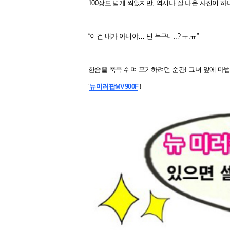
100장도 넘게 찍었지만, 역시나 잘 나온 사진이 
“이건 내가 아니야… 넌 누구니..? ㅠ.ㅠ”
한숨을 푹푹 쉬며 포기하려던 순간! 그녀 앞에 마
‘
뉴미러팝MV900F
’!