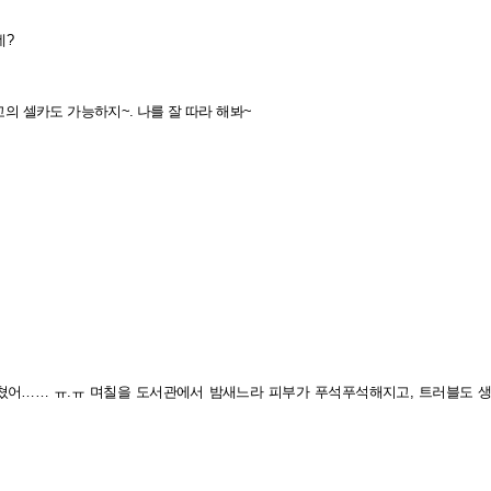
데?
 셀카도 가능하지~. 나를 잘 따라 해봐~
어…… ㅠ.ㅠ 며칠을 도서관에서 밤새느라 피부가 푸석푸석해지고, 트러블도 생