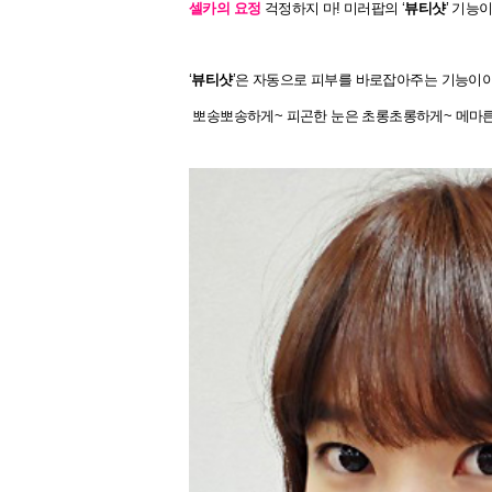
셀카의 요정
걱정하지 마! 미러팝의 ‘
뷰티샷
’ 기능
‘
뷰티샷
’은 자동으로 피부를 바로잡아주는 기능이야
뽀송뽀송하게~ 피곤한 눈은 초롱초롱하게~ 메마른 입