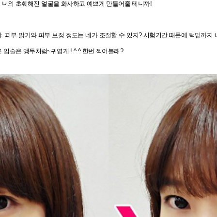
이 너의 초췌해진 얼굴을 화사하고 예쁘게 만들어줄 테니까!
. 피부 밝기와 피부 보정 정도는 네가 조절할 수 있지? 시험기간 때문에 턱밑까지
술은 앵두처럼~귀엽게 ! ^.^ 한번 찍어볼래?