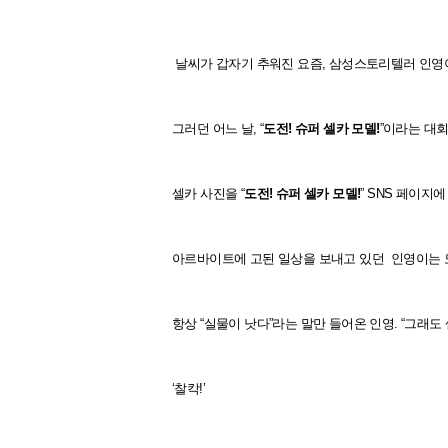
날씨가 갑자기 추워진 요즘, 삼성스토리텔러 인영
그러던 어느 날, “
도전! 슈퍼 셀카 모델!
”이라는 대
셀카 사진을 “
도전! 슈퍼 셀카 모델!
” SNS 페이지
아르바이트에 고된 일상을 보내고 있던 인영이는 도
항상 “실물이 낫다”라는 말만 들어온 인영. “그래
‘찰칵!’