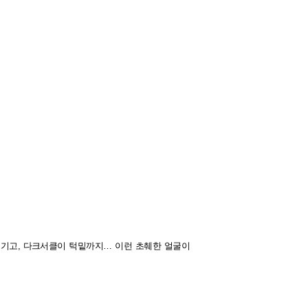
기고, 다크서클이 턱밑까지… 이런 초췌한 얼굴이