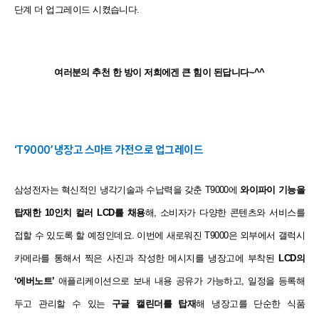
단계 더 업그레이드 시켰습니다.
여러분의 추천 한 방이 저희에겐 큰 힘이 된답니다~^^
‘T9000’ 냉장고 스마트 가전으로 업그레이드
삼성전자는 혁신적인 냉각기술과 수납력을 갖춘 T9000에
와이파이
기능을
탑재한 10인치 컬러 LCD를 채용
해, 소비자가 다양한 콘텐츠와
서비스를
접할 수 있도록 할 예정인데요. 이번에 새로워진 T9000은
외부에서 갤럭시
카메라를 통해서 찍은 사진과 작성한 메시지를
냉장고에 부착된
LCD의
‘에버노트’
애플리케이션으로 보내 내용 공유가 가능하고,
일정을 등록해
두고 관리할 수 있는
구글 캘린더를 탑재
해 냉장고를
단순한 식품