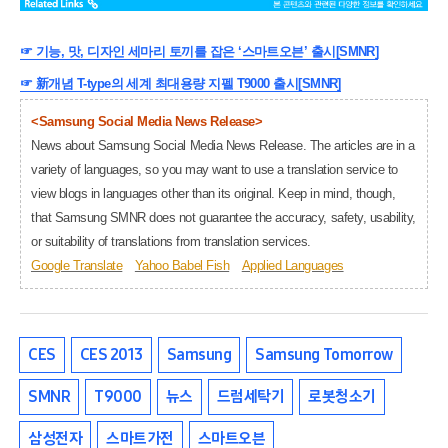
☞ 기능, 맛, 디자인 세마리 토끼를 잡은 ‘스마트오븐’ 출시[SMNR]
☞ 新개념 T-type의 세계 최대용량 지펠 T9000 출시[SMNR]
<Samsung Social Media News Release>
News about Samsung Social Media News Release. The articles are in a
variety of languages, so you may want to use a translation service to
view blogs in languages other than its original. Keep in mind, though,
that Samsung SMNR does not guarantee the accuracy, safety, usability,
or suitability of translations from translation services.
Google Translate
Yahoo Babel Fish
Applied Languages
CES
CES 2013
Samsung
Samsung Tomorrow
SMNR
T9000
뉴스
드럼세탁기
로봇청소기
삼성전자
스마트가전
스마트오븐