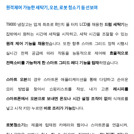
원격제어 가능한 세탁기, 오븐, 로봇 청소기 등 선보여
T9000 냉장고는
업계 최초로 8인치 풀 터치 LCD를 채용한
드럼 세탁기
는
집밖에서
원하는 시간에 세탁을 시작하고, 세탁 시간을 조절할 수 있는
원격
제어 기능을 채용
했습니다.
또한 향후 스마트 그리드 정책 시행시
실시간 전력 공급에 따라
작동을 능동적으로 제어해
효율적으로
전력소비를 가능하게 한 스마트
그리드 레디 기능을 탑재
하였습니다.
스마트 오븐
의 경우 스마트폰 애플리케이션을 통해 다양하고 손쉬운
요리
방법을 찾아서 쇼핑리스트를 작성, 내가 고른
레시피를
스마트폰에서
오븐으로 보내면 온도나 시간 설정 조작이 없이
식재료를
넣고 시작
키만 누르면
바로 조리가 가능
합니다.
로봇청소기
는 제품에 탑재된 카메라와 웹이나 스마트폰을 연결
시켜,