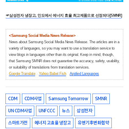
☞
삼성전자 냉장고, 인도에서 에너지 효율 최고제품으로 선정되다[SMNR]
<Samsung Social Media News Release>
News about Samsung Social Media News Release. The articles are in a
variety of languages, so you may want to use a translation service to
view blogs in languages other than its original. Keep in mind, though,
that Samsung SMNR does not guarantee the accuracy, safety, usability,
or suitability of translations from translation services.
Google Translate
Yahoo Babel Fish
Applied Languages
CDM
CDM사업
Samsung Tomorrow
SMNR
UN CDM사업
UNFCCC
뉴스
삼성전자
스마트가전
에너지 고효율 냉장고
유엔기후변화협약