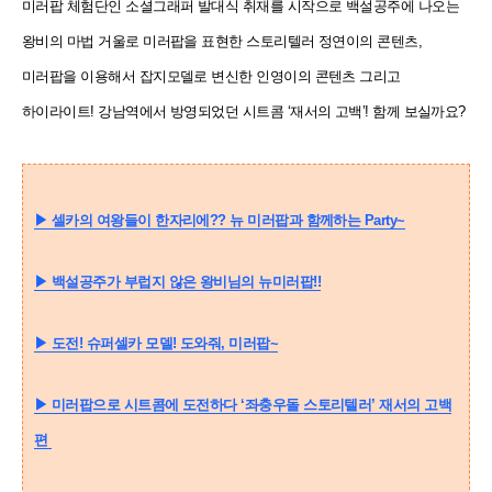
미러팝 체험단인 소셜그래퍼 발대식 취재를
시작으로 백설공주에 나오는
왕비의 마법 거울로 미러팝을 표현한 스토리텔러 정연이의 콘텐츠,
미러팝을 이용해서
잡지모델로 변신한 인영이의 콘텐츠 그리고
하이라이트! 강남역에서 방영되었던 시트콤 ‘재서의 고백’! 함께 보실까요?
▶
셀카의 여왕들이 한자리에?? 뉴 미러팝과 함께하는 Party~
▶
백설공주가 부럽지 않은 왕비님의 뉴미러팝!!
▶
도전! 슈퍼셀카 모델! 도와줘, 미러팝~
▶
미러팝으로 시트콤에 도전
하다 ‘좌충우돌 스토리텔러’ 재서의 고백
편