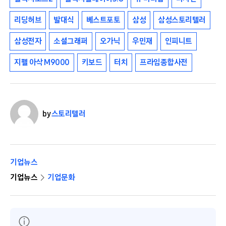
리딩허브
발대식
베스트포토
삼성
삼성스토리텔러
삼성전자
소셜그래퍼
오가닉
우민재
인피니트
지펠 아삭 M9000
키보드
터치
프라임종합사전
by
스토리텔러
기업뉴스
기업뉴스
기업문화