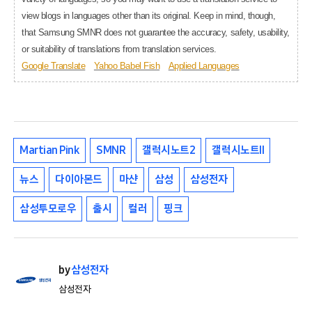
view blogs in languages other than its original. Keep in mind, though,
that Samsung SMNR does not guarantee the accuracy, safety, usability,
or suitability of translations from translation services.
Google Translate
Yahoo Babel Fish
Applied Languages
Martian Pink
SMNR
갤럭시노트2
갤럭시노트II
뉴스
다이아몬드
마샨
삼성
삼성전자
삼성투모로우
출시
컬러
핑크
by
삼성전자
삼성전자