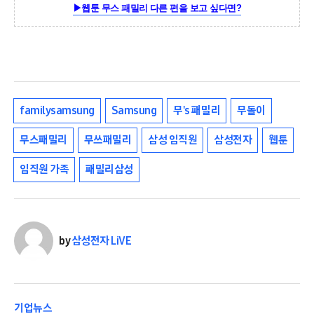
▶웹툰 무스 패밀리 다른 편을 보고 싶다면?
familysamsung
Samsung
무's 패밀리
무돌이
무스패밀리
무쓰패밀리
삼성 임직원
삼성전자
웹툰
임직원 가족
패밀리삼성
by
삼성전자 LiVE
기업뉴스