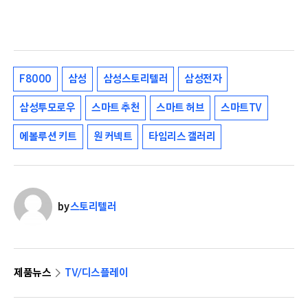
F8000
삼성
삼성스토리텔러
삼성전자
삼성투모로우
스마트 추천
스마트 허브
스마트TV
에볼루션 키트
원 커넥트
타임리스 갤러리
by
스토리텔러
제품뉴스
TV/디스플레이