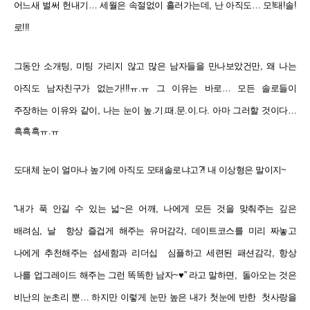
어느새 벌써 헌내기
…
세월은 속절없이
흘러가는데, 난 아직도… 모!태!솔!
로!!!
그동안 소개팅, 미팅 가리지 않고 많은 남자들을 만나보았건만, 왜 나는
아직도 남자친구가 없는가!!!ㅠ.ㅠ
그
이유는 바로
…
모든 솔로들이
주장하는 이유와 같이, 나는 눈이 높.기.때.문.이.다. 아마 그러할 것이다…
흑흑흑ㅠ.ㅠ
도대체 눈이 얼마나 높기에 아직도 모태솔로냐고?! 내 이상형은 말이지~
“내가 푹 안길 수 있는 넓~은 어깨, 나에게 모든 것을 맞춰주는 깊은
배려심, 날 항상 즐겁게 해주는 유머감각, 데이트코스를 미리 짜놓고
나에게 추천해주는 섬세함과 리더십 심플하고 세련된 패션감각, 항상
나를 업그레이드 해주는
그런 똑똑한 남자~♥” 라고 말하면, 돌아오는 것은
비난의 눈초리 뿐… 하지만 이렇게 눈만 높은 내가 첫눈에 반한
첫사랑을