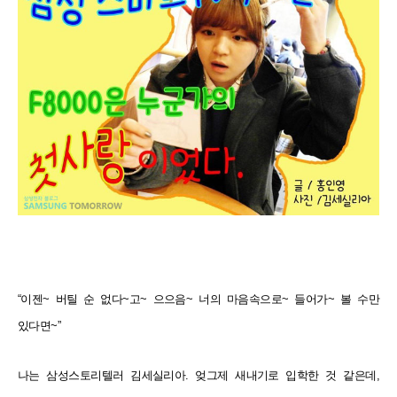
“이젠~ 버틸 순 없다~고~ 으으음~ 너의 마음속으로~ 들어가~ 볼 수만
있다면~”
나는 삼성스토리텔러 김세실리아. 엊그제 새내기로 입학한 것 같은데,