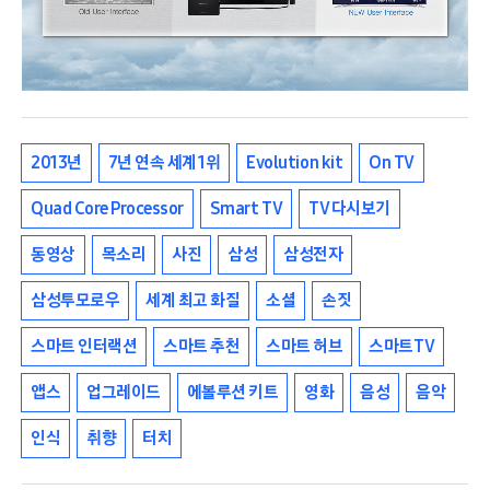
2013년
7년 연속 세계 1위
Evolution kit
On TV
Quad Core Processor
Smart TV
TV 다시보기
동영상
목소리
사진
삼성
삼성전자
삼성투모로우
세계 최고 화질
소셜
손짓
스마트 인터랙션
스마트 추천
스마트 허브
스마트TV
앱스
업그레이드
에볼루션 키트
영화
음성
음악
인식
취향
터치