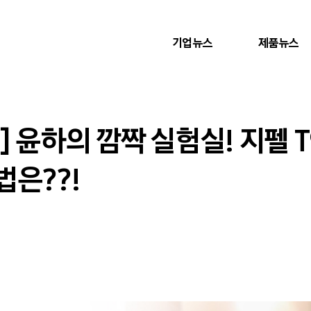
기업뉴스
제품뉴스
 윤하의 깜짝 실험실! 지펠 
법은??!